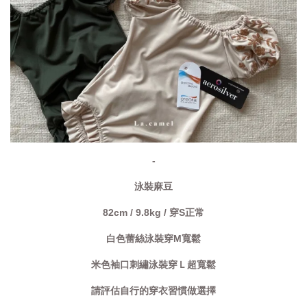
-
泳裝麻豆
82cm / 9.8kg / 穿S正常
白色蕾絲泳裝穿M寬鬆
米色袖口刺繡泳裝穿Ｌ超寬鬆
請評估自行的穿衣習慣做選擇