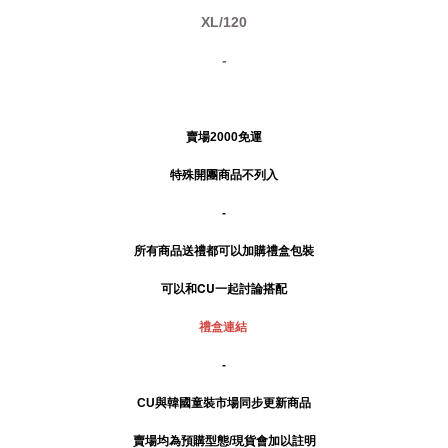
XL/120
-
賣場2000免運
特殊開團商品不列入
-
所有商品送禮
都可以加購禮盒包裝
可以和CU一起討論搭配
禮盒連結
-
CU與韓國童裝市場同步更新商品
賣場均為預購型態/現貨會加以註明