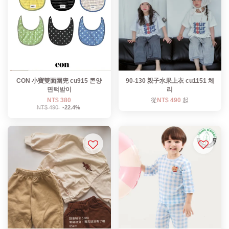
CON 小寶雙面圍兜 cu915 콘양
90-130 親子水果上衣 cu1151 체
면턱받이
리
NT$ 380
從
NT$ 490
起
NT$ 490
-22.4%