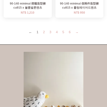
90-140 minimal 燈籠造型褲
90-140 minimal 假兩件造型褲
cu915 x 볼륨벌룬팬츠
cu915 x 롤링레이어드팬츠
NT$ 1,210
NT$ 950
←
1
2
3
4
5
6
→