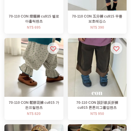
70-110 CON 燈籠褲 cu915 벨로
70-110 CON 五分褲 cu915 무릎
아홀릭팬츠
보호레깅스
NT$ 695
NT$ 390
70-110 CON 鬆餅花褲 cu915 가
70-110 CON 設計款反折褲
든프릴팬츠
cu915 톤톤피그롤업팬츠
NT$ 820
NT$ 950