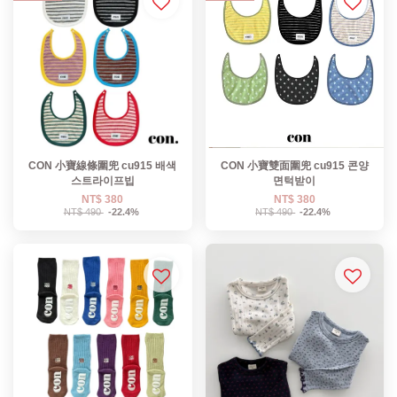
CON 小寶線條圍兜 cu915 배색
CON 小寶雙面圍兜 cu915 콘양
스트라이프빕
면턱받이
NT$ 380
NT$ 380
NT$ 490
-22.4%
NT$ 490
-22.4%