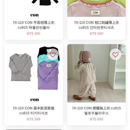
70-110 CON 半高領薄上衣
70-110 CON 領口刺繡薄上衣
cu915 딱좋은반폴라
cu915 인타핀콧티셔츠
NT$ 390
NT$ 590
70-110 CON 基本款居家服
70-110 CON 燈籠袖上衣 cu915
cu915 티키티셔츠
멜로우블라우스
NT$ 398
NT$ 840