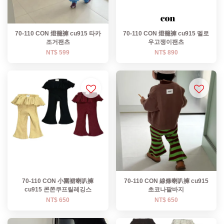
70-110 CON 燈籠褲 cu915 타카
70-110 CON 燈籠褲 cu915 멜로
조거팬츠
우고쟁이팬츠
NT$ 599
NT$ 890
70-110 CON 小圍裙喇叭褲
70-110 CON 線條喇叭褲 cu915
cu915 콘쫀쿠프릴레깅스
초코나팔바지
NT$ 650
NT$ 650