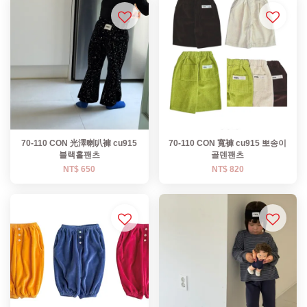
70-110 CON 光澤喇叭褲 cu915
70-110 CON 寬褲 cu915 뽀송이
블랙홀팬츠
골덴팬츠
NT$ 650
NT$ 820