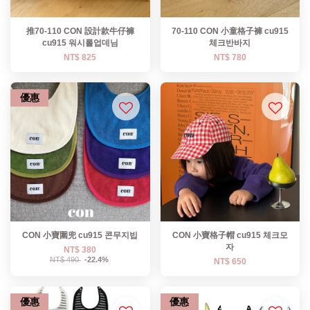
推70-110 CON 設計款牛仔褲
70-110 CON 小童格子褲 cu915
cu915 워시롤업데님
체크반바지
NT$ 825
NT$ 780
優惠
CON 小寶圍兜 cu915 콘무지빕
CON 小寶格子帽 cu915 체크모
자
NT$ 380
NT$ 490
-22.4%
NT$ 650
優惠
優惠