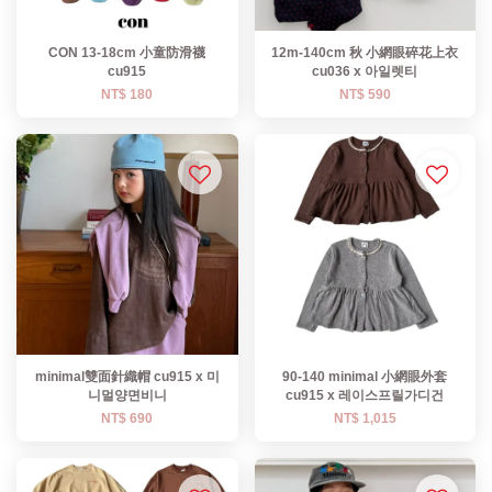
CON 13-18cm 小童防滑襪
12m-140cm 秋 小網眼碎花上衣
cu915
cu036 x 아일렛티
NT$ 180
NT$ 590
minimal雙面針織帽 cu915 x 미
90-140 minimal 小網眼外套
니멀양면비니
cu915 x 레이스프릴가디건
NT$ 690
NT$ 1,015