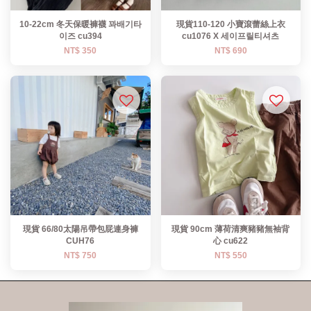
10-22cm 冬天保暖褲襪 꽈배기타
現貨110-120 小寶滾蕾絲上衣
이즈 cu394
cu1076 X 세이프릴티셔츠
NT$ 350
NT$ 690
現貨 66/80太陽吊帶包屁連身褲
現貨 90cm 薄荷清爽豬豬無袖背
CUH76
心 cu622
NT$ 750
NT$ 550