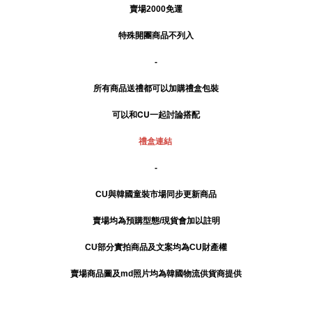
賣場2000免運
特殊開團商品不列入
-
所有商品送禮
都可以加購禮盒包裝
可以和CU一起討論搭配
禮盒連結
-
CU與韓國童裝市場同步更新商品
賣場均為預購型態/現貨會加以註明
CU部分實拍商品及文案均為CU財產權
賣場商品圖及md照片均為韓國物流供貨商提供