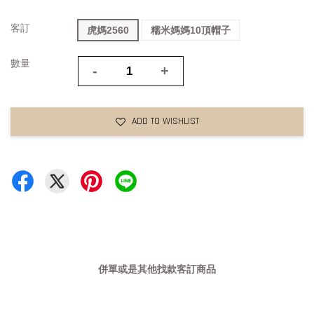
客訂
虎媽2560
糯米媽媽10頂帽子
數量
-
+
ADD TO WISHLIST
併單或是其他找款客訂商品