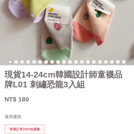
現貨14-24cm韓國設計師童襪品
牌L01 刺繡恐龍3入組
NT$ 180
適用優惠
單筆訂單2000免運費