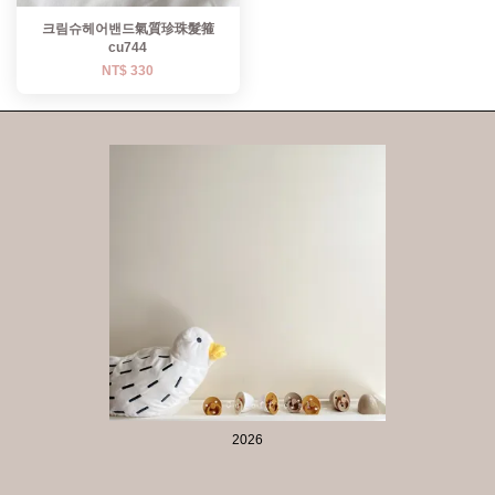
크림슈헤어밴드氣質珍珠髮箍
cu744
NT$ 330
2026