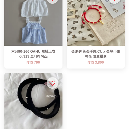
六月90-160 OAHU 無袖上衣
金湯匙 黃金手繩 CU x 金塊小姐
cu313 코니레이스
聯名 限量禮盒
NT$ 790
NT$ 3,800