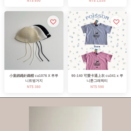
NT$ 850
NT$ 1,035
小童綁繩針織帽 cu1076 X 루루
90-140 可愛卡通上衣 cu341 x 루
니트벙거지
니툰그래픽티
NT$ 380
NT$ 590