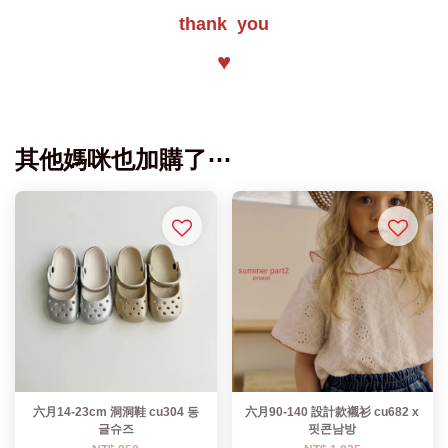
thank you
♥
其他媽咪也加購了⋯
六月14-23cm 洞洞鞋 cu304 동
六月90-140 設計款襯衫 cu682 x
글슈즈
핏콘남방