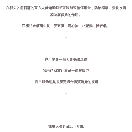
在很久以前智慧的東方人就知道銀子可以加速創傷癒合，防治感染，淨化水質
和防腐保鮮的作用。
它能防止細菌生長，安五臟，定心神，止驚悸，除邪氣。
-
也可能會一般人會覺得迷信
我自己就幫他當成一個祝福♡
而且銀飾也是很穩定適合寶寶嬌嫩的皮膚
-
建議六個月歲以上配戴