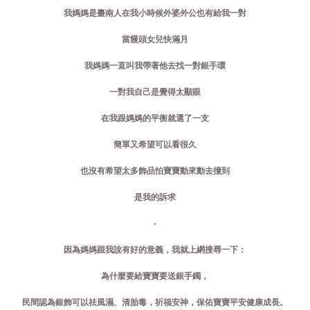
我媽媽是臺南人在我小時候外婆外公也有給我一對
當饅頭女兒快滿月
我媽媽一直叫我帶著他去找一對銀手環
一對我自己是覺得太顯眼
在我跟媽媽的平衡就選了一支
簡單又希望可以看很久
也沒有希望太多飾品怕寶寶動來動去撞到
是我的訴求
-
因為媽媽跟我說有好的意義，我就上網搜尋一下：
為什麼要給寶寶要送銀手鐲，
民間認為銀飾可以祛風濕、清胎毒，祈福安神，保佑寶寶平安健康成長。