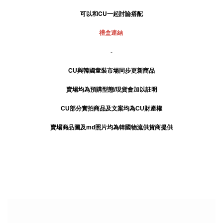
可以和CU一起討論搭配
禮盒連結
-
CU與韓國童裝市場同步更新商品
賣場均為預購型態/現貨會加以註明
CU部分實拍商品及文案均為CU財產權
賣場商品圖及md照片均為韓國物流供貨商提供