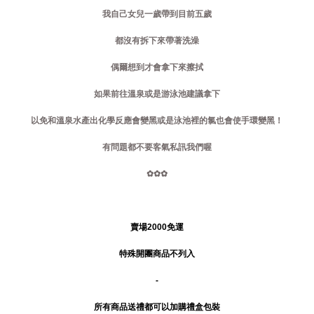
我自己女兒一歲帶到目前五歲
都沒有拆下來帶著洗澡
偶爾想到才會拿下來擦拭
如果前往溫泉或是游泳池建議拿下
以免和溫泉水產出化學反應會變黑或是泳池裡的氯也會使手環變黑！
有問題都不要客氣私訊我們喔
✿✿✿
賣場2000免運
特殊開團商品不列入
-
所有商品送禮
都可以加購禮盒包裝