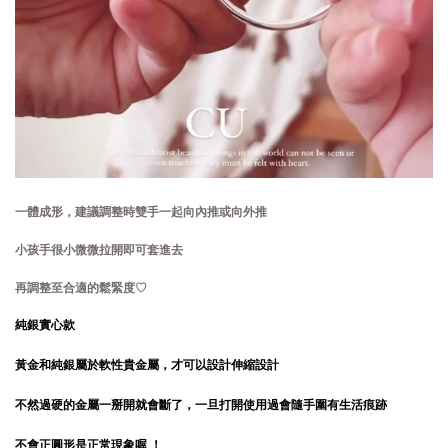
一體成形，建議調整時雙手一起向內推或向外推
小孩手很小微微拉開即可套進去
再調整至合適的鬆緊度♡
純銀實心款
黃金和純銀屬於軟性貴金屬，
才可以設計伸縮設計
不然過硬的金屬一掰開就會斷了，
一旦打開使用過會隨手圍有生活痕跡
不會正圓形是正常現象喔 ！