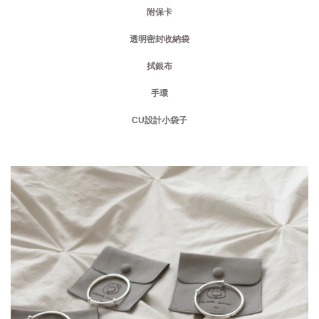
附保卡
透明密封收納袋
拭銀布
手環
CU設計小袋子