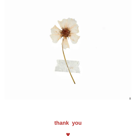
thank you
♥