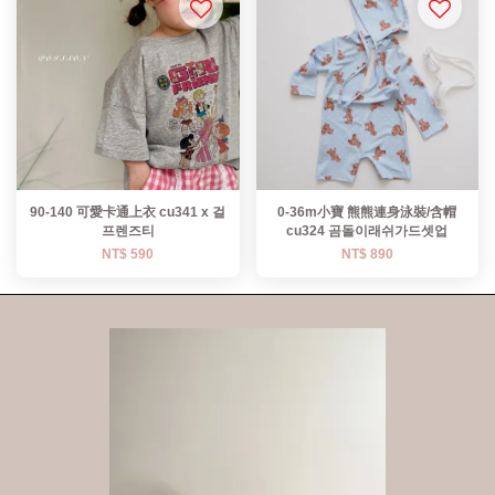
90-140 可愛卡通上衣 cu341 x 걸
0-36m小寶 熊熊連身泳裝/含帽
프렌즈티
cu324 곰돌이래쉬가드셋업
NT$ 590
NT$ 890