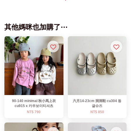
其他媽咪也加購了⋯
90-140 minimal 秋小馬上衣
六月14-23cm 洞洞鞋 cu304 동
cu915 x 카우보이티셔츠
글슈즈
NT$ 790
NT$ 850