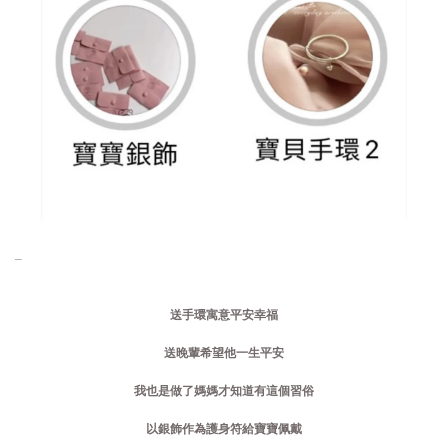
_
送手環寓意平安幸福
送晚輩希望他一生平安
我也是做了媽媽才知道有這個習俗
以銀飾作為護身符給寶寶佩戴