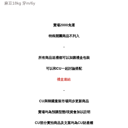
麻豆18kg 穿m/6y
賣場2000免運
特殊開團商品不列入
-
所有商品送禮
都可以加購禮盒包裝
可以和CU一起討論搭配
禮盒連結
-
CU與韓國童裝市場同步更新商品
賣場均為預購型態/現貨會加以註明
CU部分實拍商品及文案均為CU財產權