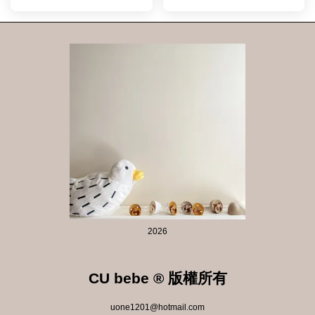
2026
CU bebe ® 版權所有
uone1201@hotmail.com