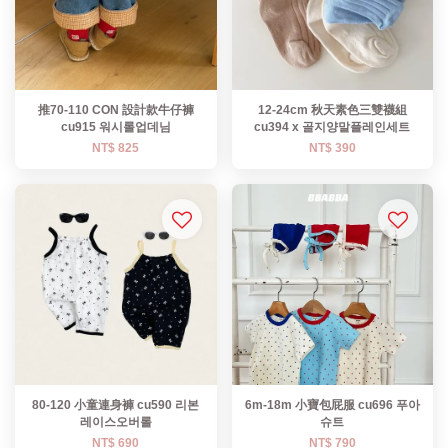
推70-110 CON 設計款牛仔褲
12-24cm 秋天素色三雙襪組
cu915 워시롤업데님
cu394 x 골지양말플레인세트
NT$ 825
NT$ 390
80-120 小童連身褲 cu590 리본
6m-18m 小寶包屁服 cu696 푸아
레이스오버롤
슈트
NT$ 690
NT$ 790