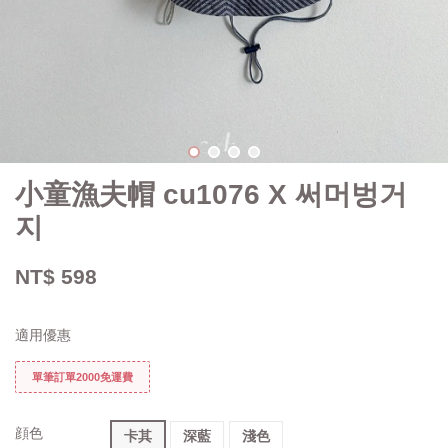
小童漁夫帽 cu1076 X 써머벙거
지
NT$ 598
適用優惠
單筆訂單2000免運費
顔色
卡其
深藍
淺色