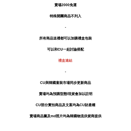
賣場2000免運
特殊開團商品不列入
-
所有商品送禮
都可以加購禮盒包裝
可以和CU一起討論搭配
禮盒連結
-
CU與韓國童裝市場同步更新商品
賣場均為預購型態/現貨會加以註明
CU部分實拍商品及文案均為CU財產權
賣場商品圖及md照片均為韓國物流供貨商提供