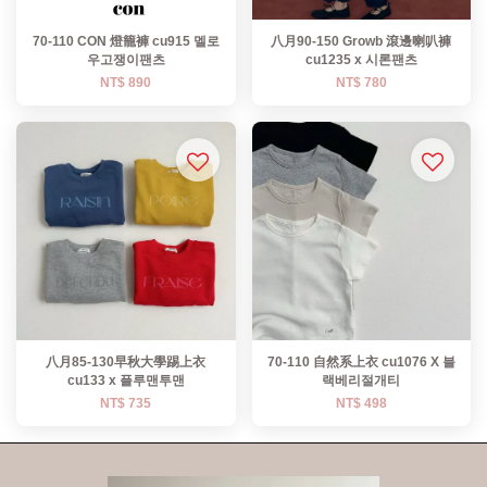
70-110 CON 燈籠褲 cu915 멜로
八月90-150 Growb 滾邊喇叭褲
우고쟁이팬츠
cu1235 x 시론팬츠
NT$ 890
NT$ 780
八月85-130早秋大學踢上衣
70-110 自然系上衣 cu1076 X 블
cu133 x 플루맨투맨
랙베리절개티
NT$ 735
NT$ 498