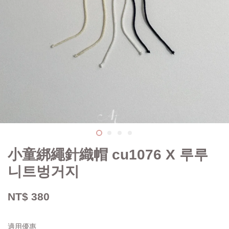
小童綁繩針織帽 cu1076 X 루루
니트벙거지
NT$ 380
適用優惠