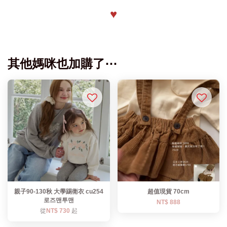
♥
其他媽咪也加購了⋯
親子90-130秋 大學踢衛衣 cu254
超值現貨 70cm
로즈맨투맨
NT$ 888
從
NT$ 730
起