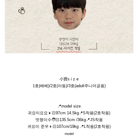
小寶s i z e
1호(베베)/2호(아동)/3호(adult주니어공용)
📍model size
귀요미요요👧🏻97cm 14.5kg📍S착용(2호착용)
멋쟁이수🧑🏻135.5cm /36kg📍JS착용
귀요미 준우👦🏻107cm/19kg 📍L착용(2호착용)
﻿model