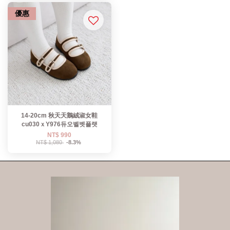
優惠
14-20cm 秋天天鵝絨淑女鞋
cu030ｘY976듀오벨벳플랫
NT$ 990
NT$ 1,080
-8.3%