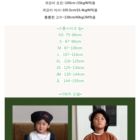
귀요미 요요~100cm /15kg/M착용
귀요미 아서~105.5cm/16.4kg/M착용
통통한 고수~139cm/40kg/JM착용
▪️小童사이즈 팁▪️
XS- 75~86cm
S - 87~96cm
M - 97~106cm
L - 107~116cm
XL - 116~125cm
JS - 125~134cm
JM - 135~144cm
JL - 144~155cm
▪️거래처 모델▪️