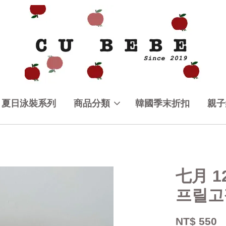
夏日泳裝系列
商品分類
韓國季末折扣
親子
七月 1
프릴고
NT$ 550