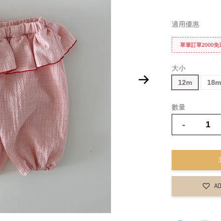
適用優惠
單筆訂單2000
大小
12m
18
數量
-
AD