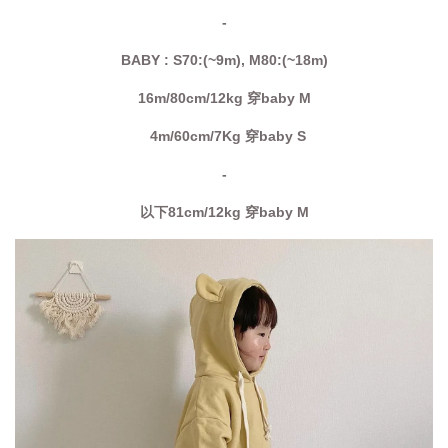
-
BABY : S70:(~9m), M80:(~18m)
16m/80cm/12kg 穿baby M
4m/60cm/7Kg 穿baby S
-
以下81cm/12kg 穿baby M