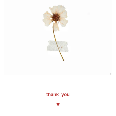
thank you
♥