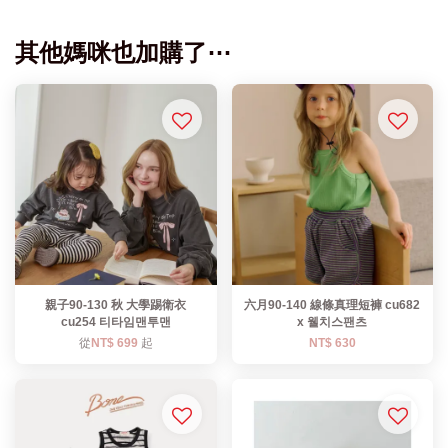
其他媽咪也加購了⋯
親子90-130 秋 大學踢衛衣
六月90-140 線條真理短褲 cu682
cu254 티타임맨투맨
x 웰치스팬츠
從
NT$ 699
起
NT$ 630