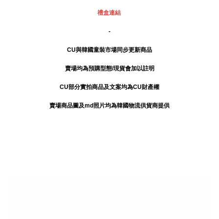
禮盒連結
-
CU與韓國童裝市場同步更新商品
賣場均為預購型態/現貨會加以註明
CU部分實拍商品及文案均為CU財產權
賣場商品圖及md照片均為韓國物流供貨商提供