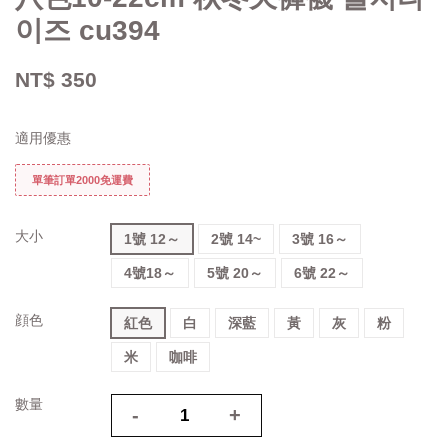
이즈 cu394
NT$ 350
適用優惠
單筆訂單2000免運費
大小
1號 12～
2號 14~
3號 16～
4號18～
5號 20～
6號 22～
顔色
紅色
白
深藍
黃
灰
粉
米
咖啡
數量
-
+