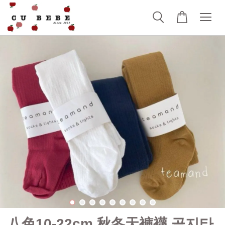
八色10-22cm 秋冬天褲襪 골지타