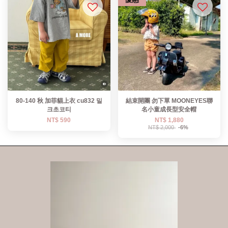
80-140 秋 加菲貓上衣 cu832 밀
結束開團 勿下單 MOONEYES聯
크초코티
名小童成長型安全帽
NT$ 590
NT$ 1,880
NT$ 2,000
-6%