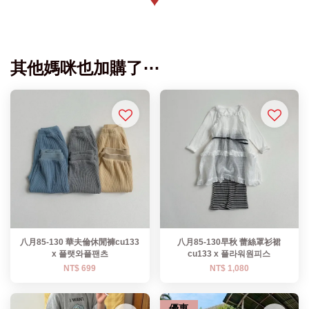
♥
其他媽咪也加購了⋯
八月85-130 華夫倫休閒褲cu133
八月85-130早秋 蕾絲罩衫裙
x 플랫와플팬츠
cu133 x 플라워원피스
NT$ 699
NT$ 1,080
優惠