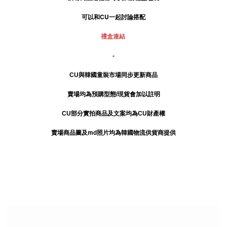
可以和CU一起討論搭配
禮盒連結
-
CU與韓國童裝市場同步更新商品
賣場均為預購型態/現貨會加以註明
CU部分實拍商品及文案均為CU財產權
賣場商品圖及md照片均為韓國物流供貨商提供