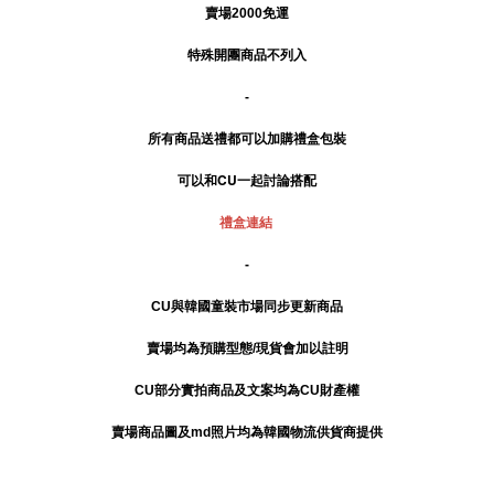
賣場2000免運
特殊開團商品不列入
-
所有商品送禮
都可以加購禮盒包裝
可以和CU一起討論搭配
禮盒連結
-
CU與韓國童裝市場同步更新商品
賣場均為預購型態/現貨會加以註明
CU部分實拍商品及文案均為CU財產權
賣場商品圖及md照片均為韓國物流供貨商提供