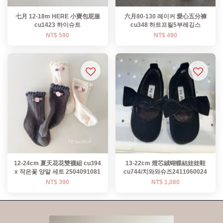
七月 12-18m HERE 小寶包屁服
六月80-130 레이커 愛心五分褲
cu1423 하이슈트
cu348 하트프릴5부레깅스
NT$ 590
NT$ 490
12-24cm 夏天花花雙襪組 cu394
13-22cm 燈芯絨蝴蝶結娃娃鞋
x 작은꽃 양말 세트 2504091081
cu744/치와와슈즈2411060024
NT$ 390
NT$ 1,080