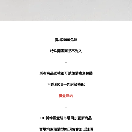
賣場2000免運
特殊開團商品不列入
-
所有商品送禮
都可以加購禮盒包裝
可以和CU一起討論搭配
禮盒連結
-
CU與韓國童裝市場同步更新商品
賣場均為預購型態/現貨會加以註明