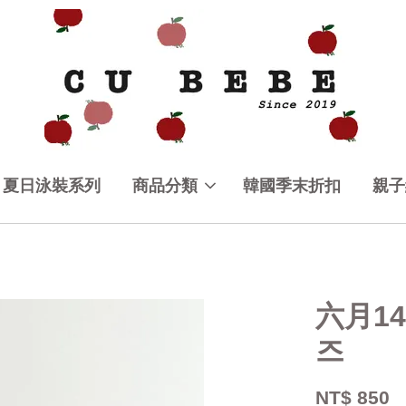
夏日泳裝系列
商品分類
韓國季末折扣
親子
六月14
즈
NT$ 850