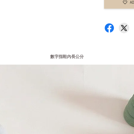
AD
數字指鞋內長公分