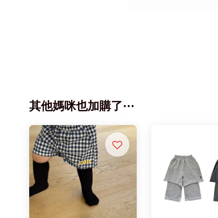
其他媽咪也加購了⋯