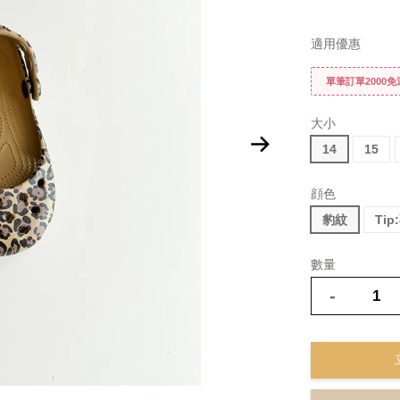
適用優惠
單筆訂單2000
大小
14
15
顔色
豹紋
Ti
數量
-