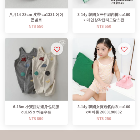
八月14-23cm 皮帶 cu1331 에이
3-14y 韓國女三件組內褲 cu160
콘벨트
x 매입삼각팬티모달스판
NT$ 550
NT$ 550
6-18m 小寶拼貼連身包屁服
3-14y 韓國女寶透氣內衣 cu160
cu165 x 하늘수트
x삐삐롱 2603190032
NT$ 890
NT$ 250