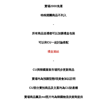
賣場2000免運
特殊開團商品不列入
-
所有商品送禮
都可以加購禮盒包裝
可以和CU一起討論搭配
禮盒連結
-
CU與韓國童裝市場同步更新商品
賣場均為預購型態/現貨會加以註明
CU部分實拍商品及文案均為CU財產權
賣場商品圖及md照片均為韓國物流供貨商提供