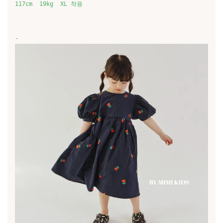
117cm  19kg  XL 착용   
-