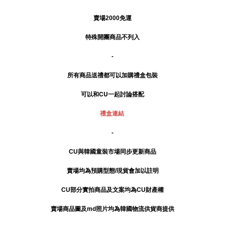
賣場2000免運
特殊開團商品不列入
-
所有商品送禮
都可以加購禮盒包裝
可以和CU一起討論搭配
禮盒連結
-
CU與韓國童裝市場同步更新商品
賣場均為預購型態/現貨會加以註明
CU部分實拍商品及文案均為CU財產權
賣場商品圖及md照片均為韓國物流供貨商提供