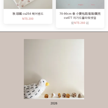
秋 頭戴 cu254 헤어밴드
70-90cm 春 小寶包屁/套裝/圍兜
cu477 자가드플라워셋업
NT$ 200
從
NT$ 260
起
2026