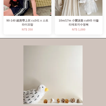
90-140 細肩帶上衣 cu341 x 스트
10m/17m 小寶泳裝 cu845 아뜰
라이프탑
리에토끼수영복
NT$ 350
NT$ 1,080