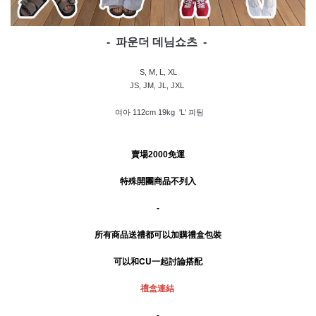
-  파운더 데님쇼츠  - 
S, M, L, XL
JS, JM, JL, JXL 
 여아 112cm 19kg  'L' 피팅 
賣場2000免運
特殊開團商品不列入
-
所有商品送禮
都可以加購禮盒包裝
可以和CU一起討論搭配
禮盒連結
-