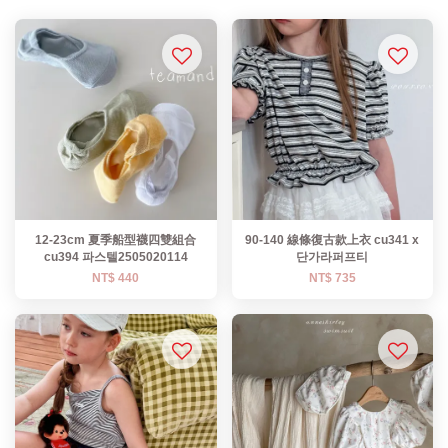
12-23cm 夏季船型襪四雙組合
90-140 線條復古款上衣 cu341 x
cu394 파스텔2505020114
단가라퍼프티
NT$ 440
NT$ 735