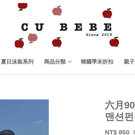
夏日泳裝系列
商品分類
韓國季末折扣
親子
六月90
맨션펀
NT$ 850