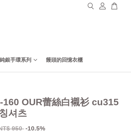
純銀手環系列
饅頭的回憶衣櫃
-160 OUR蕾絲白襯衫 cu315
칭셔츠
NT$ 950
-10.5%