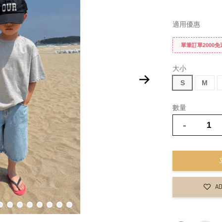
適用優惠
單筆訂單2000
大小
S
M
數量
-
AD