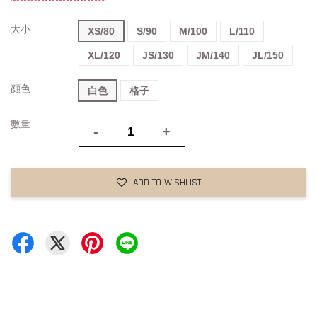
大小
XS/80
S/90
M/100
L/110
XL/120
JS/130
JM/140
JL/150
顔色
白色
格子
數量
-
+
ADD TO WISHLIST