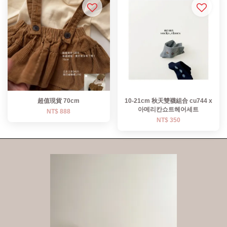
超值現貨 70cm
10-21cm 秋天雙襪組合 cu744 x
아메리칸쇼트헤어세트
NT$ 888
NT$ 350