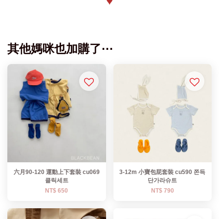
♥
其他媽咪也加購了⋯
六月90-120 運動上下套裝 cu069
3-12m 小寶包屁套裝 cu590 쫀득
클릭세트
단가라슈트
NT$ 650
NT$ 790