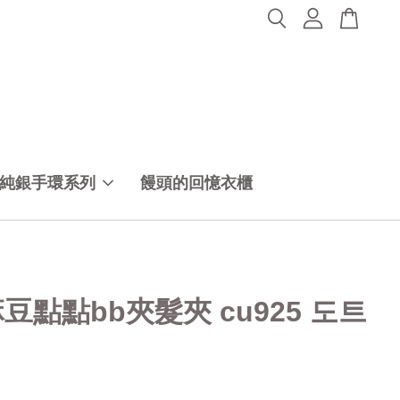
純銀手環系列
饅頭的回憶衣櫃
豆點點bb夾髮夾 cu925 도트