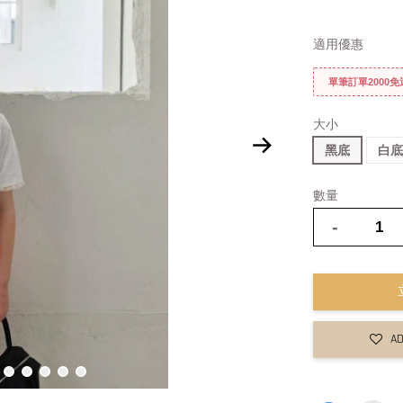
適用優惠
單筆訂單2000
大小
黑底
白
數量
-
AD