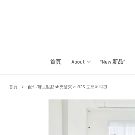
首頁
About
"New 新品"
›
首頁
配件/麻豆點點bb夾髮夾 cu925 도트머피핀