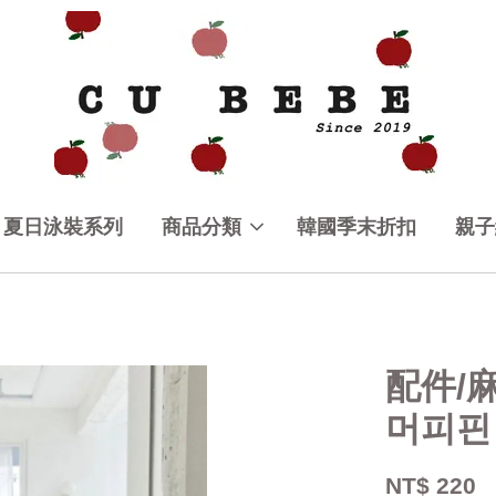
夏日泳裝系列
商品分類
韓國季末折扣
親子
配件/麻
머피핀
NT$ 220