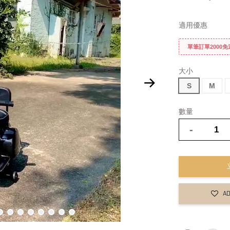
適用優惠
單筆訂單2000
大小
S
M
數量
-
AD