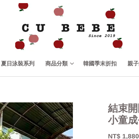
夏日泳裝系列
商品分類
韓國季末折扣
親子
結束開
小童成
NT$ 1,88