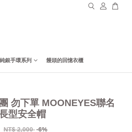
純銀手環系列
饅頭的回憶衣櫃
團 勿下單 MOONEYES聯名
長型安全帽
0
NT$ 2,000
-6%