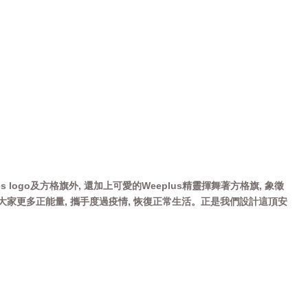
logo及方格旗外, 還加上可愛的Weeplus精靈揮舞著方格旗, 象徵
帶給大家更多正能量, 攜手度過疫情, 恢復正常生活。正是我們設計這頂安