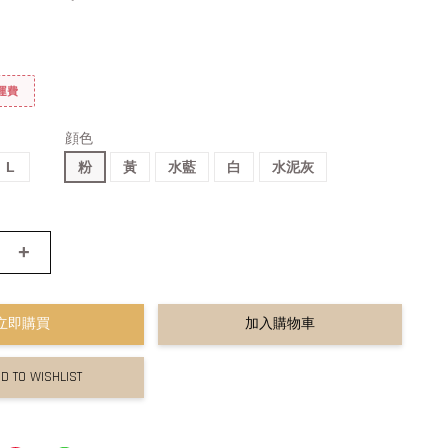
免運費
顔色
L
粉
黃
水藍
白
水泥灰
+
立即購買
加入購物車
D TO WISHLIST