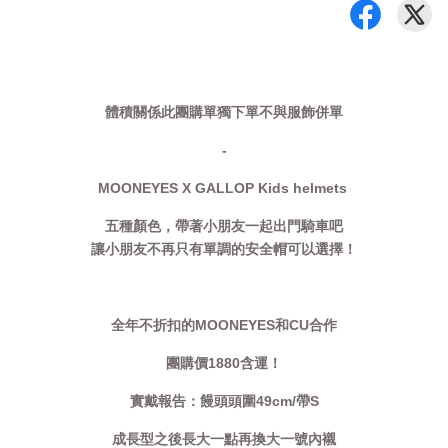
體積關係此團購單獨下單不與服飾併單
-
MOONEYES X GALLOP Kids helmets
五種顏色，帶著小朋友一起出門騎車吧
讓小朋友不再只有單調的安全帽可以選擇！
全年不折扣的MOONEYES和CU合作
團購價1880含運！
實戴報告：饅頭頭圍49cm/帶S
成長型之後長大一點再換大一號內襯