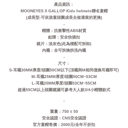
產品資訊：
MOONEYES X GALLOP Kids helmets聯名童帽
(成長型-可依孩童頭圍成長去做適當的更換)
-
帽體：抗衝擊性ABS材質
釦環：安全快插扣
鏡片：淡灰色(此為標配可拆卸)
內襯：全可拆換拆洗內襯
-
尺寸：
S-耳襯30MM厚度/頭圍50CM以下(頂襯與M相同僅換耳襯即可)
M-耳襯25MM厚度/頭圍50CM~53CM
L-耳襯20MM厚度/頭圍53CM~55CM
超過55CM以上頭圍建議可參考大人款3/4小帽體款式
-
重量：750 ± 50
安全認證：CNS安全認證
官方童帽售價：2000元/全年不折扣