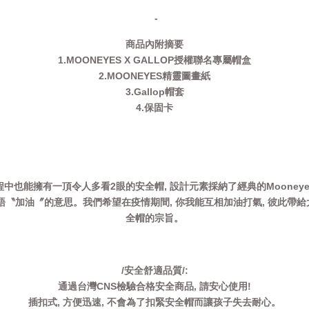
-
商品內附摘要
1.MOONEYES X GALLOP授權聯名專屬帽盒
2.MOONEYES精靈圖畫紙
3.Gallop帽套
4.保固卡
過程中也能擁有一頂令人多看2眼的安全帽, 設計元素採納了經典的Mooneyes 
 是日語〝加油〞的意思。我們希望在疫情期間, 你我能互相加油打氣, 彼此
全帽的宗旨。
/安全舒適品質/:
通過台灣CNS檢驗合格安全商品, 請安心使用!
插扣式, 方便迅速, 不會為了扣緊安全帽而讓孩子失去耐心。