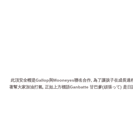
此頂安全帽是Gallop與Mooneyes聯名合作, 為了讓孩子在成長
著幫大家加油打氣, 正如上方標語Ganbatte 甘巴爹(頑張って)