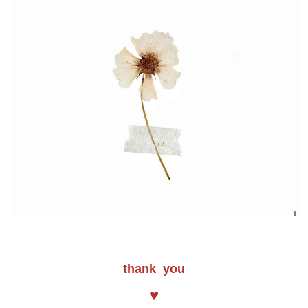
thank you
♥