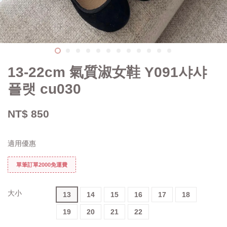
13-22cm 氣質淑女鞋 Y091샤샤
플랫 cu030
NT$ 850
適用優惠
單筆訂單2000免運費
大小
13
14
15
16
17
18
19
20
21
22