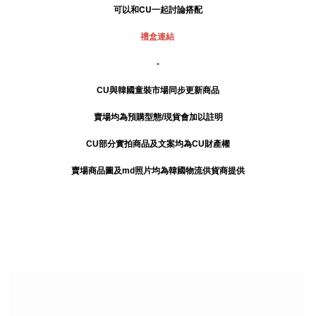
可以和CU一起討論搭配
禮盒連結
-
CU與韓國童裝市場同步更新商品
賣場均為預購型態/現貨會加以註明
CU部分實拍商品及文案均為CU財產權
賣場商品圖及md照片均為韓國物流供貨商提供