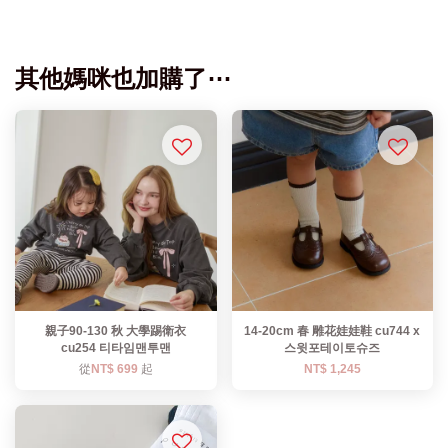
其他媽咪也加購了⋯
親子90-130 秋 大學踢衛衣
14-20cm 春 雕花娃娃鞋 cu744 x
cu254 티타임맨투맨
스윗포테이토슈즈
從
NT$ 699
起
NT$ 1,245