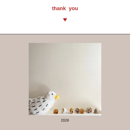
thank you
♥
2026