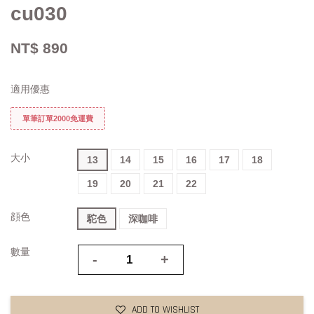
cu030
NT$ 890
適用優惠
單筆訂單2000免運費
大小
13
14
15
16
17
18
19
20
21
22
顔色
駝色
深咖啡
數量
-
+
ADD TO WISHLIST