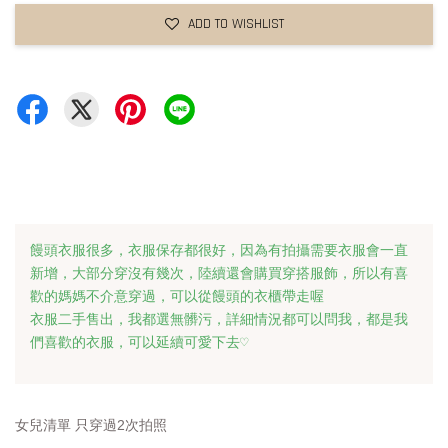
ADD TO WISHLIST
饅頭衣服很多，衣服保存都很好，因為有拍攝需要衣服會一直
新增，大部分穿沒有幾次，陸續還會購買穿搭服飾，所以有喜
歡的媽媽不介意穿過，可以從饅頭的衣櫃帶走喔 
衣服二手售出，我都選無髒污，詳細情況都可以問我，都是我
們喜歡的衣服，可以延續可愛下去♡
女兒清單 只穿過2次拍照