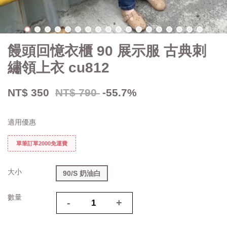
饅頭回憶衣櫃 90 展示服 古典刺
繡領上衣 cu812
NT$ 350
NT$ 790
-55.7%
適用優惠
單筆訂單2000免運費
大小
90/S 奶油白
數量
-
+