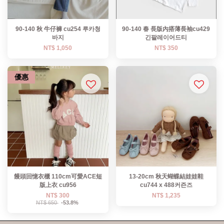
90-140 秋 牛仔褲 cu254 루카청
90-140 春 長版內搭薄長袖cu429
바지
긴팔레이어드티
NT$ 1,050
NT$ 350
優惠
饅頭回憶衣櫃 110cm可愛ACE短
13-20cm 秋天蝴蝶結娃娃鞋
版上衣 cu956
cu744 x 488커즌즈
NT$ 300
NT$ 1,235
NT$ 650
-53.8%