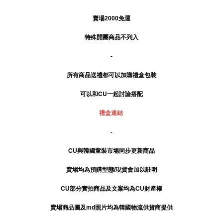
賣場2000免運
特殊開團商品不列入
-
所有商品送禮
都可以加購禮盒包裝
可以和CU一起討論搭配
禮盒連結
-
CU與韓國童裝市場同步更新商品
賣場均為預購型態/現貨會加以註明
CU部分實拍商品及文案均為CU財產權
賣場商品圖及md照片均為韓國物流供貨商提供