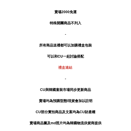
賣場2000免運
特殊開團商品不列入
-
所有商品送禮
都可以加購禮盒包裝
可以和CU一起討論搭配
禮盒連結
-
CU與韓國童裝市場同步更新商品
賣場均為預購型態/現貨會加以註明
CU部分實拍商品及文案均為CU財產權
賣場商品圖及md照片均為韓國物流供貨商提供