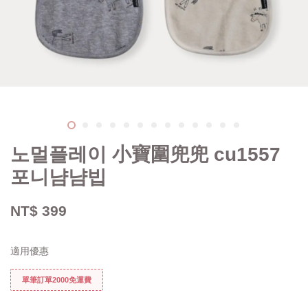
노멀플레이 小寶圍兜兜 cu1557
포니냠냠빕
NT$ 399
適用優惠
單筆訂單2000免運費