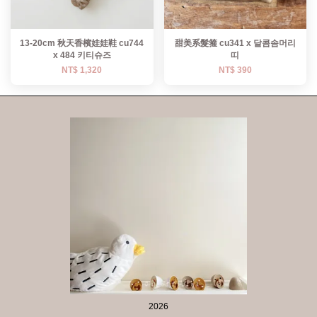
13-20cm 秋天香檳娃娃鞋 cu744
甜美系髮箍 cu341 x 달콤솜머리
x 484 키티슈즈
띠
NT$ 1,320
NT$ 390
2026