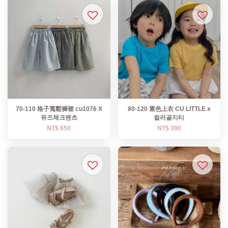
70-110 格子寬鬆褲裙 cu1076 X
80-120 素色上衣 CU LITTLE x
뮤즈체크팬츠
컬러골지티
NT$ 650
NT$ 390