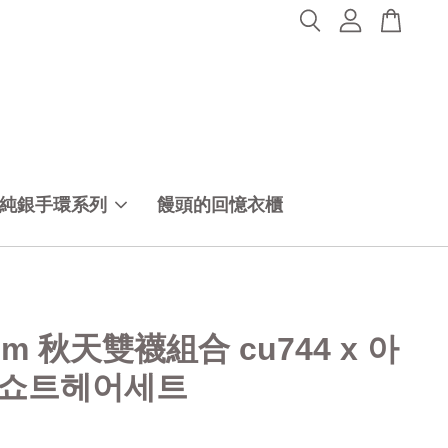
純銀手環系列
饅頭的回憶衣櫃
1cm 秋天雙襪組合 cu744 x 아
쇼트헤어세트