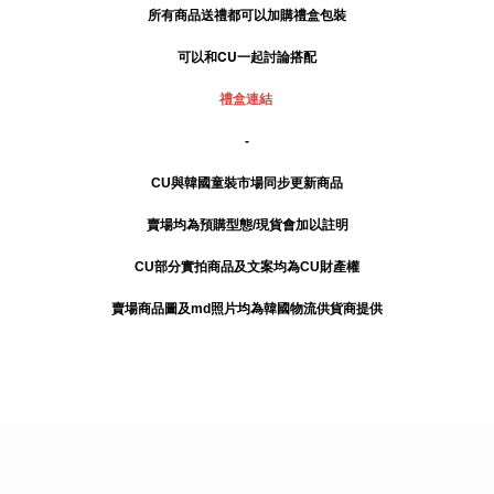
所有商品送禮
都可以加購禮盒包裝
可以和CU一起討論搭配
禮盒連結
-
CU與韓國童裝市場同步更新商品
賣場均為預購型態/現貨會加以註明
CU部分實拍商品及文案均為CU財產權
賣場商品圖及md照片均為韓國物流供貨商提供