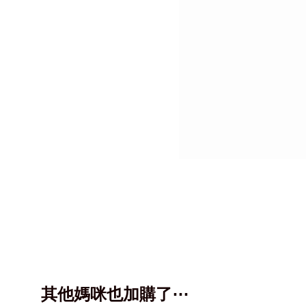
其他媽咪也加購了⋯