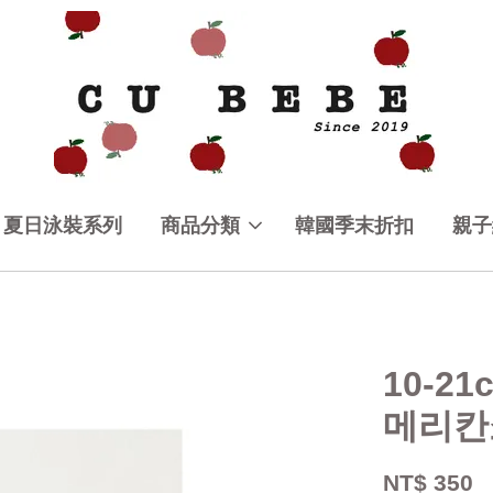
夏日泳裝系列
商品分類
韓國季末折扣
親子
10-2
메리칸
NT$ 350