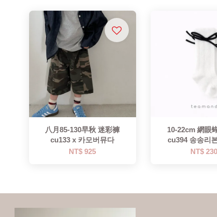
八月85-130早秋 迷彩褲
10-22cm 網
cu133 x 카모버뮤다
cu394 송송
NT$ 925
NT$ 23