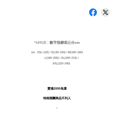
*사이즈 : 數字指腳底公分cm
ize : XS(~120) / S(130~150) / M(160~180)
            L(180~200) / XL(200~215) /
            XXL(220~240) 
賣場2000免運
特殊開團商品不列入
-