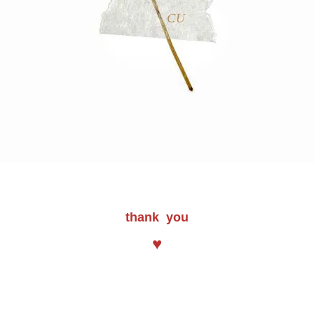
thank you
♥