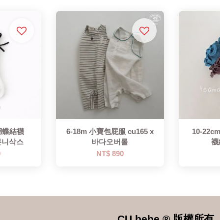
眼蝴蝶結襪
6-18m 小寶包屁服 cu165 x
10-22
리본니삭스
바다오버롤
襪
0
NT$ 890
CU bebe ® 版權所有