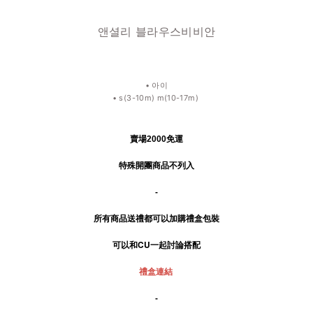
앤셜리 블라우스비비안
• 아이
• s(3-10m) m(10-17m)
賣場2000免運
特殊開團商品不列入
-
所有商品送禮
都可以加購禮盒包裝
可以和CU一起討論搭配
禮盒連結
-