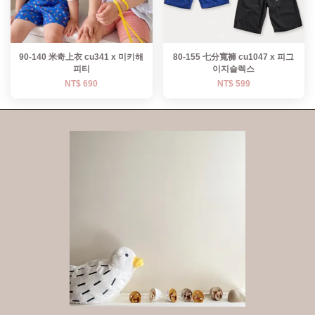
90-140 米奇上衣 cu341 x 미키해
80-155 七分寬褲 cu1047 x 피그
피티
이지슬렉스
NT$ 690
NT$ 599