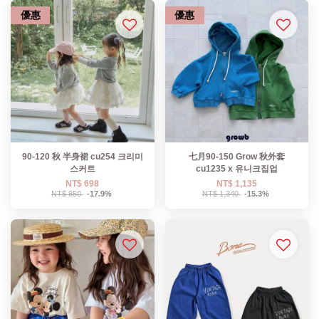
優惠
優惠
90-120 秋 半身裙 cu254 크리미
七月90-150 Grow 秋外套
스커트
cu1235 x 유니크집업
NT$ 698
NT$ 1,135
NT$ 850
-17.9%
NT$ 1,340
-15.3%