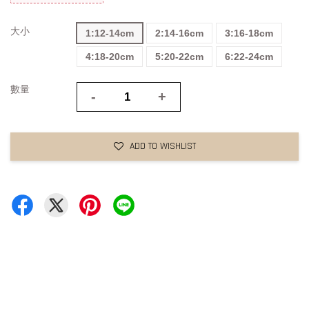
大小
1:12-14cm
2:14-16cm
3:16-18cm
4:18-20cm
5:20-22cm
6:22-24cm
數量
-
+
ADD TO WISHLIST