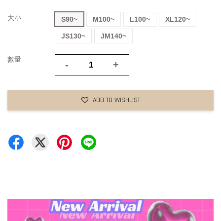
大小
S90~
M100~
L100~
XL120~
JS130~
JM140~
數量
-
+
ADD TO WISHLIST