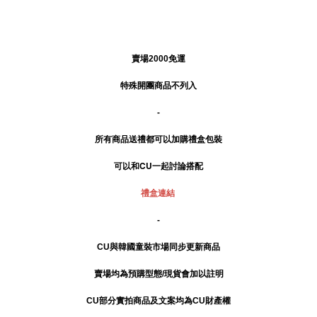
賣場2000免運
特殊開團商品不列入
-
所有商品送禮
都可以加購禮盒包裝
可以和CU一起討論搭配
禮盒連結
-
CU與韓國童裝市場同步更新商品
賣場均為預購型態/現貨會加以註明
CU部分實拍商品及文案均為CU財產權