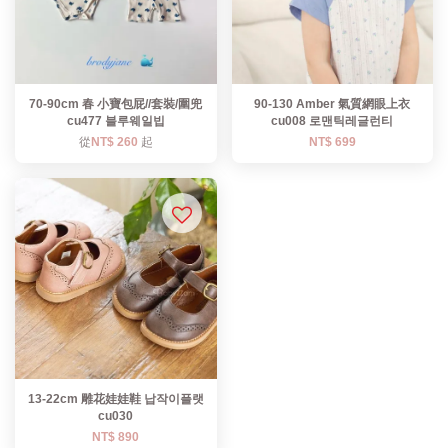
70-90cm 春 小寶包屁//套裝/圍兜
90-130 Amber 氣質網眼上衣
cu477 블루웨일빕
cu008 로맨틱레글런티
從
NT$ 260
起
NT$ 699
13-22cm 雕花娃娃鞋 납작이플랫
cu030
NT$ 890