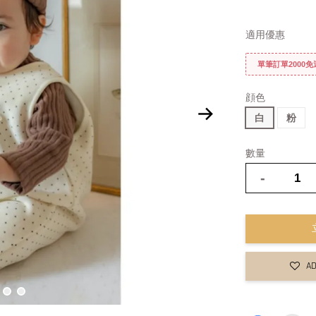
適用優惠
單筆訂單2000
顔色
白
粉
數量
-
AD