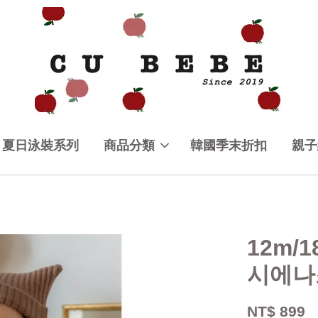
夏日泳裝系列
商品分類
韓國季末折扣
親子
12m/
시에나
NT$ 899