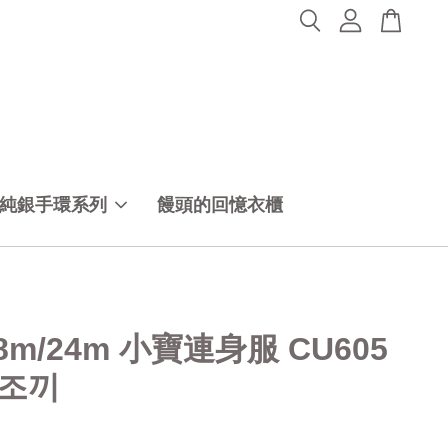
純銀手環系列
饅頭的回憶衣櫃
18m/24m 小寶連身服 CU605
조끼