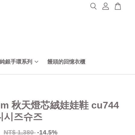
純銀手環系列
饅頭的回憶衣櫃
0cm 秋天燈芯絨娃娃鞋 cu744
6니시즈슈즈
0
NT$ 1,380
-14.5%