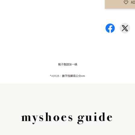
AD
靴子類請加一碼
*사이즈 : 數字指腳底公分cm