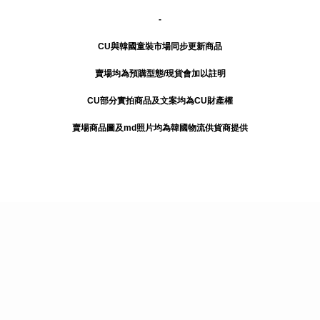
-
CU與韓國童裝市場同步更新商品
賣場均為預購型態/現貨會加以註明
CU部分實拍商品及文案均為CU財產權
賣場商品圖及md照片均為韓國物流供貨商提供