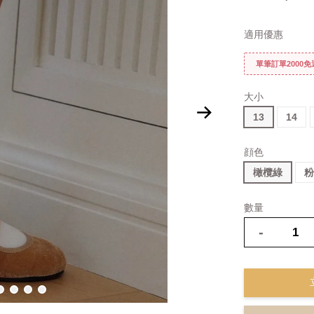
適用優惠
單筆訂單2000
大小
13
14
顔色
橄欖綠
數量
-