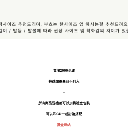
賣場2000免運
特殊開團商品不列入
-
所有商品送禮
都可以加購禮盒包裝
可以和CU一起討論搭配
禮盒連結