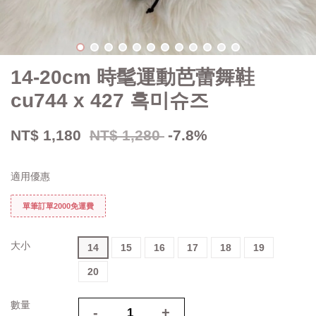
14-20cm 時髦運動芭蕾舞鞋
cu744 x 427 흑미슈즈
NT$ 1,180
NT$ 1,280
-7.8%
適用優惠
單筆訂單2000免運費
大小
14
15
16
17
18
19
20
數量
-
+