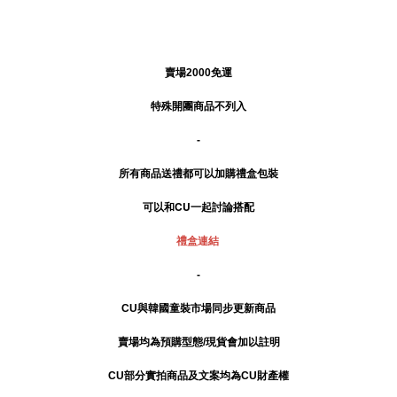
賣場2000免運
特殊開團商品不列入
-
所有商品送禮
都可以加購禮盒包裝
可以和CU一起討論搭配
禮盒連結
-
CU與韓國童裝市場同步更新商品
賣場均為預購型態/現貨會加以註明
CU部分實拍商品及文案均為CU財產權