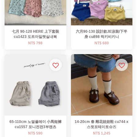
七月 90-120 HERE 上下套裝
六月90-130 設計款JE泳裝/下半
cu1423 도트아일렛실내복
身 cu898 럭키비키니
NT$ 798
NT$ 680
65-110cm 노멀플레이 小馬短褲
14-20cm 春 雕花娃娃鞋 cu744 x
cu1557 포니전판3부팬츠
스윗포테이토슈즈
NT$ 590
NT$ 1,245