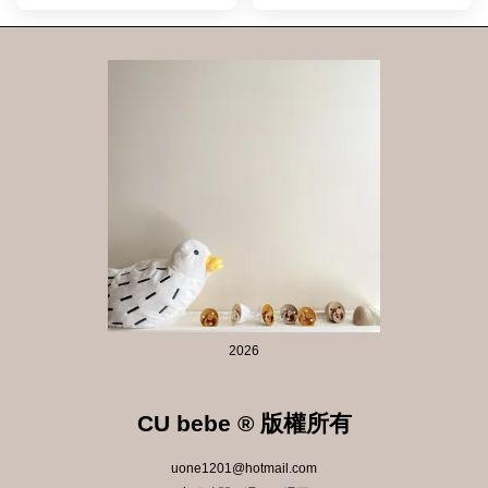
2026
CU bebe ® 版權所有
uone1201@hotmail.com