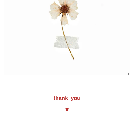
thank you
♥