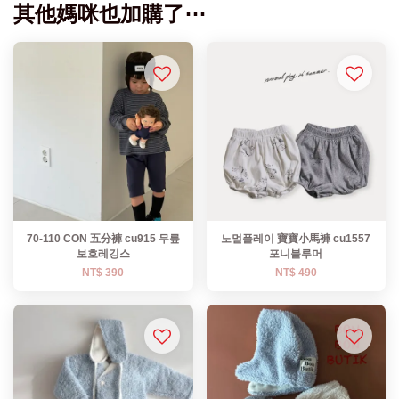
其他媽咪也加購了⋯
70-110 CON 五分褲 cu915 무릎
노멀플레이 寶寶小馬褲 cu1557
보호레깅스
포니블루머
NT$ 390
NT$ 490