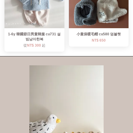
1-6y 韓國節日男童韓服 cu731 설
小童保暖毛帽 cu580 덤블햇
빔남아한복
NT$ 650
從
NT$ 300
起