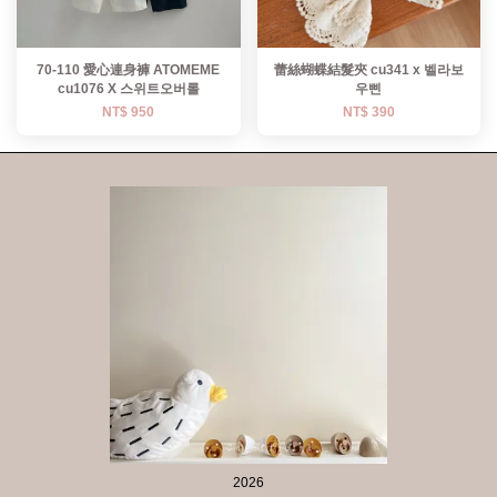
70-110 愛心連身褲 ATOMEME
蕾絲蝴蝶結髮夾 cu341 x 벨라보
cu1076 X 스위트오버롤
우삔
NT$ 950
NT$ 390
2026