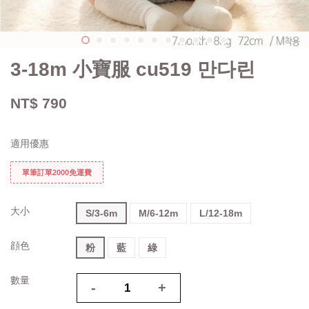
3-18m 小寶服 cu519 만다린
NT$ 790
適用優惠
單筆訂單2000免運費
大小
S/3-6m
M/6-12m
L/12-18m
顔色
粉
藍
綠
數量
-
+