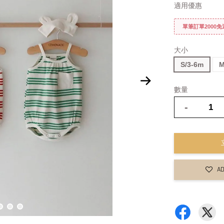
適用優惠
單筆訂單2000
大小
S/3-6m
M
數量
-
AD