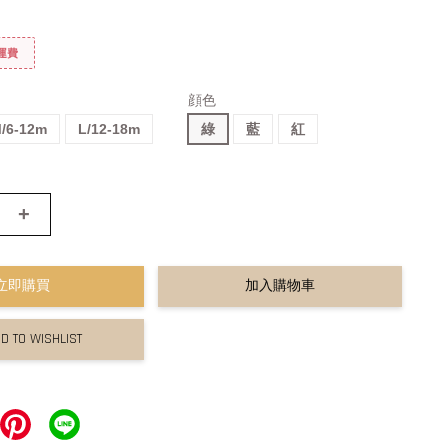
免運費
顔色
/6-12m
L/12-18m
綠
藍
紅
+
立即購買
加入購物車
D TO WISHLIST