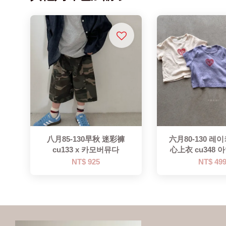
八月85-130早秋 迷彩褲
六月80-130 레
cu133 x 카모버뮤다
心上衣 cu348
NT$ 925
NT$ 49