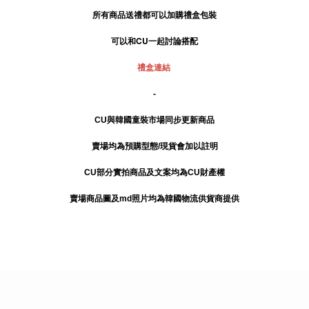
所有商品送禮
都可以加購禮盒包裝
可以和CU一起討論搭配
禮盒連結
-
CU與韓國童裝市場同步更新商品
賣場均為預購型態/現貨會加以註明
CU部分實拍商品及文案均為CU財產權
賣場商品圖及md照片均為韓國物流供貨商提供