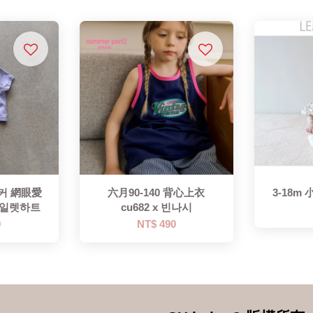
이커 網眼愛
六月90-140 背心上衣
3-18m 
 아일렛하트
cu682 x 빈나시
9
NT$ 490