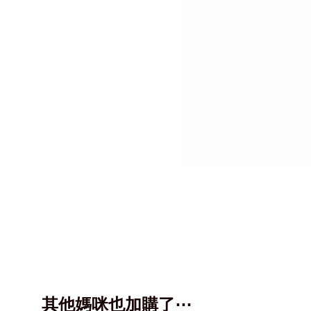
其他媽咪也加購了⋯