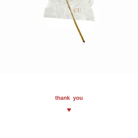
thank you
♥