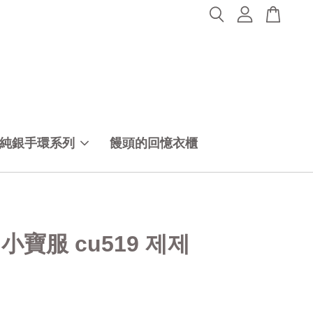
純銀手環系列
饅頭的回憶衣櫃
m 小寶服 cu519 제제