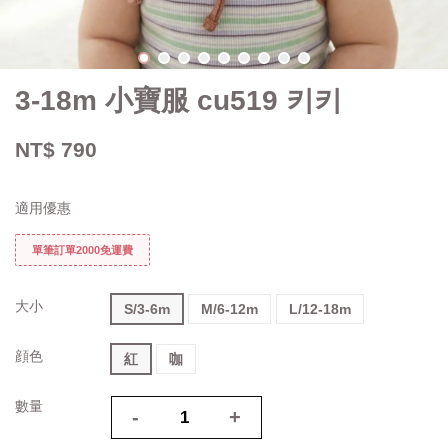
3-18m 小寶服 cu519 키키
NT$ 790
適用優惠
單筆訂單2000免運費
大小
S/3-6m
M/6-12m
L/12-18m
顔色
紅
咖
數量
-
+