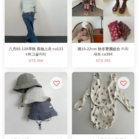
八月85-130早秋 長袖上衣 cu133
推10-22cm 秋冬雙襪組合 키치
x허그골지티
세트 cu394
NT$ 498
NT$ 390