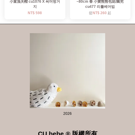
小童漁夫帽 cu1076 X 써머벙거
~80cm 春 小寶熊熊包屁/圍兜
지
cu477 리틀베어빕
NT$ 598
從
NT$ 260
起
2026
CU bebe ® 版權所有