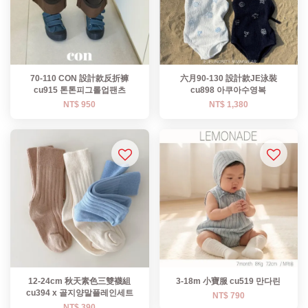
70-110 CON 設計款反折褲
六月90-130 設計款JE泳裝
cu915 톤톤피그롤업팬츠
cu898 아쿠아수영복
NT$ 950
NT$ 1,380
12-24cm 秋天素色三雙襪組
3-18m 小寶服 cu519 만다린
cu394 x 골지양말플레인세트
NT$ 790
NT$ 390