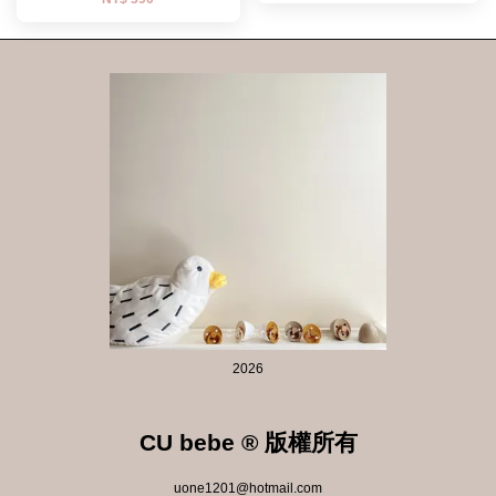
2026
CU bebe ® 版權所有
uone1201@hotmail.com