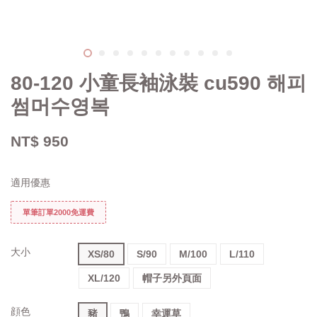
80-120 小童長袖泳裝 cu590 해피
썸머수영복
NT$ 950
適用優惠
單筆訂單2000免運費
大小
XS/80
S/90
M/100
L/110
XL/120
帽子另外頁面
顔色
豬
鴨
幸運草