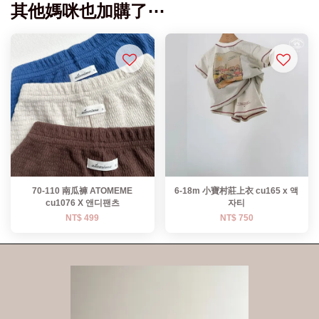
其他媽咪也加購了⋯
70-110 南瓜褲 ATOMEME
6-18m 小寶村莊上衣 cu165 x 액
cu1076 X 앤디팬츠
자티
NT$ 499
NT$ 750