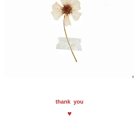
thank you
♥