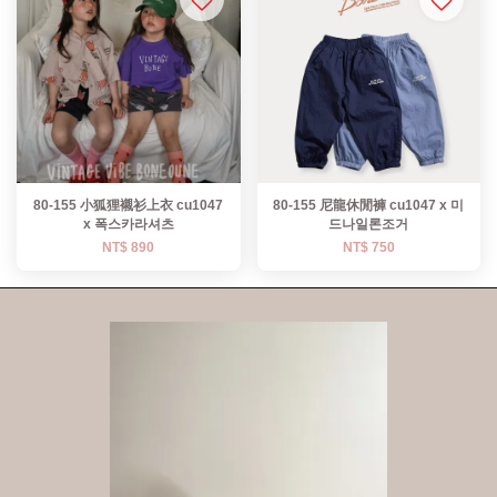
80-155 小狐狸襯衫上衣 cu1047
80-155 尼龍休閒褲 cu1047 x 미
x 폭스카라셔츠
드나일론조거
NT$ 890
NT$ 750