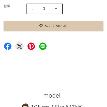
數量
-
+
ADD TO WISHLIST