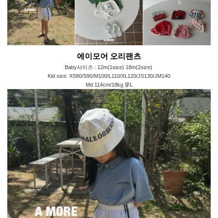
에이모어 오리팬츠
Baby사이즈 : 12m(1size) 18m(2size) 
Kid size: XS80/S90/M100/L110/XL120/JS130/JM140
Md 114cm/18kg 穿L