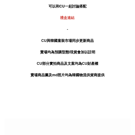
可以和CU一起討論搭配
禮盒連結
-
CU與韓國童裝市場同步更新商品
賣場均為預購型態/現貨會加以註明
CU部分實拍商品及文案均為CU財產權
賣場商品圖及md照片均為韓國物流供貨商提供