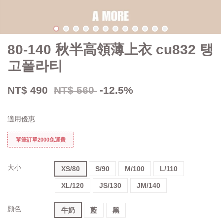
80-140 秋半高領薄上衣 cu832 탱
고폴라티
NT$ 490
NT$ 560
-12.5%
適用優惠
單筆訂單2000免運費
大小
XS/80
S/90
M/100
L/110
XL/120
JS/130
JM/140
顔色
牛奶
藍
黑