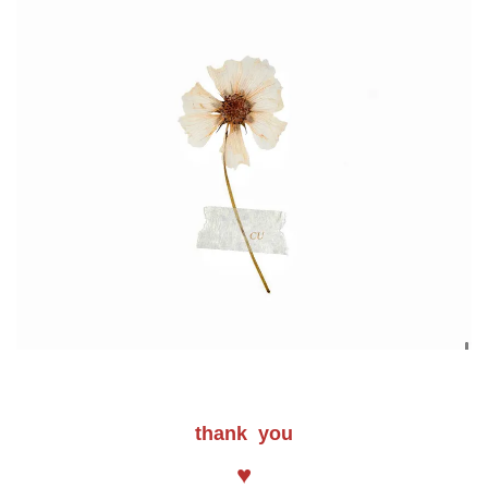
thank you
♥