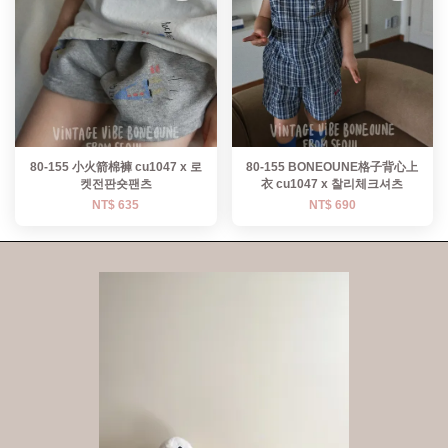
80-155 小火箭棉褲 cu1047 x 로
80-155 BONEOUNE格子背心上
켓전판숏팬츠
衣 cu1047 x 찰리체크셔츠
NT$ 635
NT$ 690