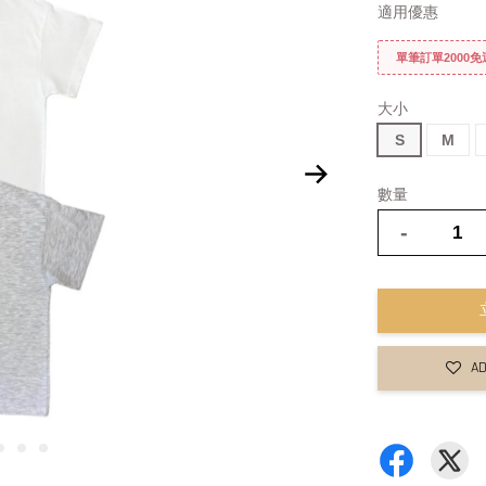
適用優惠
單筆訂單2000
大小
S
M
數量
-
AD