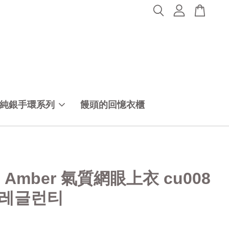
純銀手環系列
饅頭的回憶衣櫃
30 Amber 氣質網眼上衣 cu008
레글런티