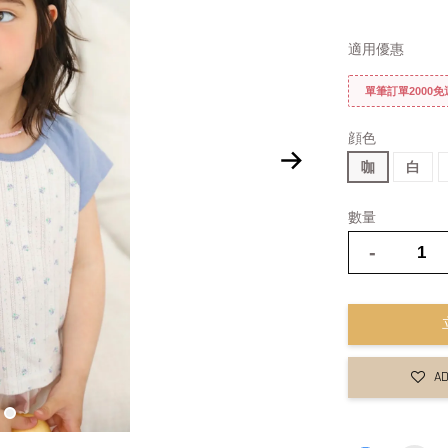
適用優惠
單筆訂單2000
顔色
咖
白
數量
-
AD