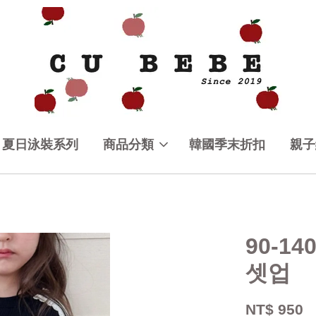
夏日泳裝系列
商品分類
韓國季末折扣
親子
90-1
셋업
NT$ 950