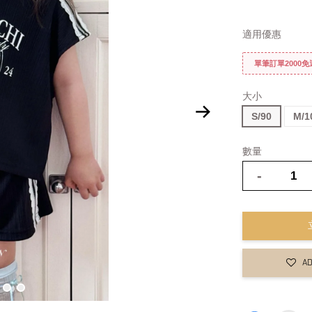
適用優惠
單筆訂單2000
大小
S/90
M/1
數量
-
AD