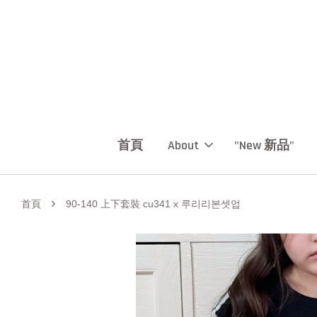
首頁
About
"New 新品"
›
首頁
90-140 上下套裝 cu341 x 루리리본셋업