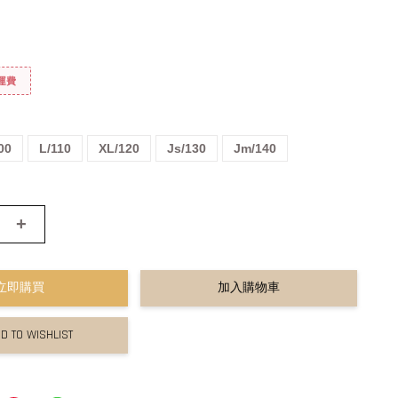
免運費
00
L/110
XL/120
Js/130
Jm/140
+
立即購買
加入購物車
D TO WISHLIST