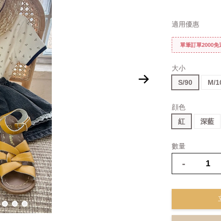
適用優惠
單筆訂單2000
大小
S/90
M/1
顔色
紅
深藍
數量
-