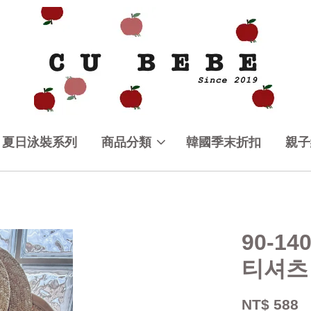
夏日泳裝系列
商品分類
韓國季末折扣
親子
90-1
티셔츠
NT$ 588