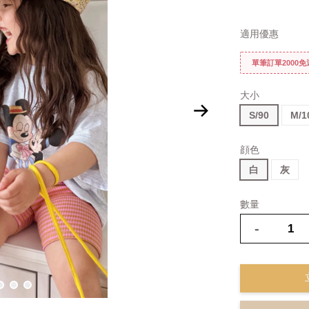
適用優惠
單筆訂單2000
大小
S/90
M/1
顔色
白
灰
數量
-