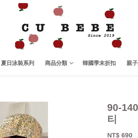
夏日泳裝系列
商品分類
韓國季末折扣
親子
90-1
티
NT$ 690