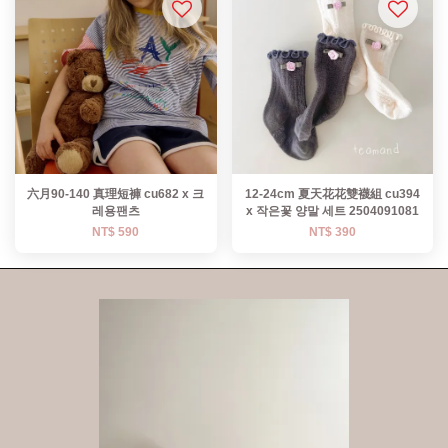
六月90-140 真理短褲 cu682 x 크
12-24cm 夏天花花雙襪組 cu394
레용팬츠
x 작은꽃 양말 세트 2504091081
NT$ 590
NT$ 390