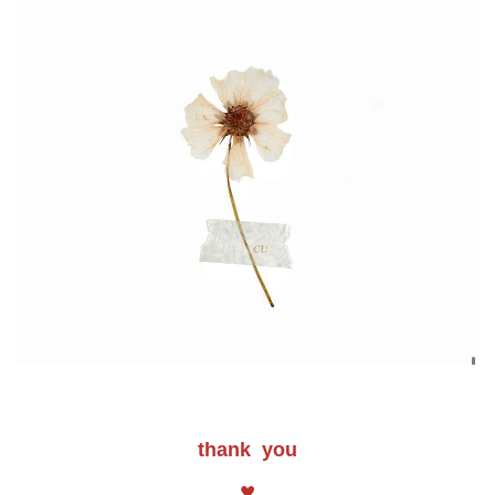
thank you
♥