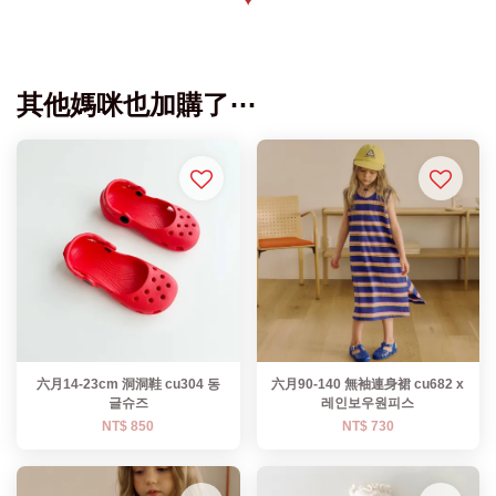
其他媽咪也加購了⋯
六月14-23cm 洞洞鞋 cu304 동
六月90-140 無袖連身裙 cu682 x
글슈즈
레인보우원피스
NT$ 850
NT$ 730