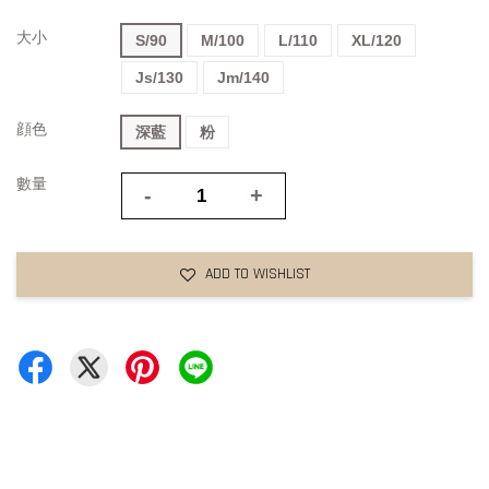
大小
S/90
M/100
L/110
XL/120
Js/130
Jm/140
顔色
深藍
粉
數量
-
+
ADD TO WISHLIST