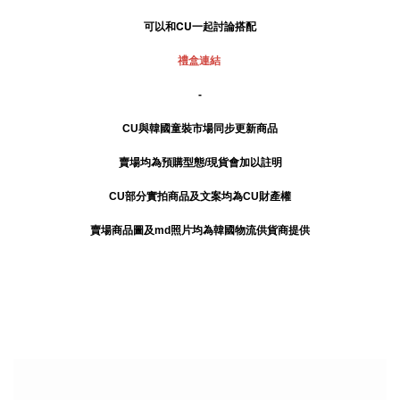
可以和CU一起討論搭配
禮盒連結
-
CU與韓國童裝市場同步更新商品
賣場均為預購型態/現貨會加以註明
CU部分實拍商品及文案均為CU財產權
賣場商品圖及md照片均為韓國物流供貨商提供